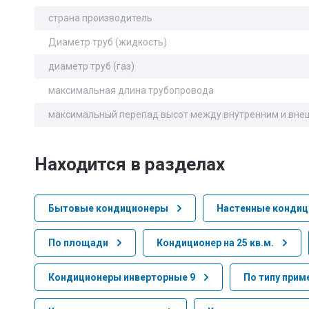
страна производитель
Диаметр труб (жидкость)
диаметр труб (газ)
максимальная длина трубопровода
максимальный перепад высот между внутренним и вне
Находится в разделах
Бытовые кондиционеры
Настенные конди
По площади
Кондиционер на 25 кв.м.
Кондиционеры инверторные 9
По типу прим