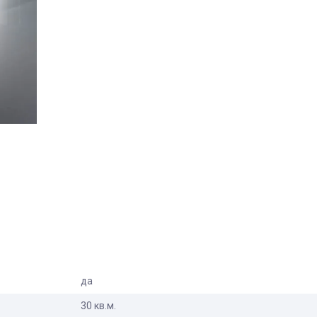
да
30 кв.м.