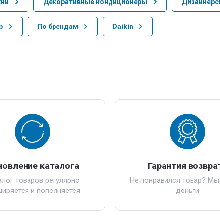
хни
Декоративные кондиционеры
Дизайнерс
р
По брендам
Daikin
новление каталога
Гарантия возвра
алог товаров регулярно
Не понравился товар? Мы
ширяется и пополняется
деньги